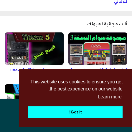
للأغاني
ألات مجانية لعيونك
Swam v3.8 full bundel تحميل
تحميل برنامج nexus 5 2025
سوام V3
كامل مع أصوات عربية
This website uses cookies to ensure you get
the best experience on our website.
Learn more
أضفتا مولد ملفات التشريق 😍😍 Nexus 2025.
للمزيد
Got it!
حصري !
تحميل كنتاكت 8 مجانا كامل
تحميل جميع مكتبات أصوات
رابط مباشر kontakt 8.0.1
Addictive Drums Expansion