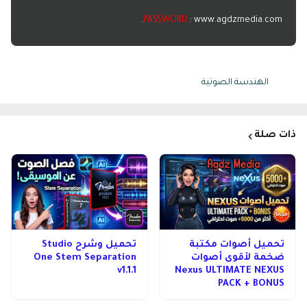
PASSWORD
: www.agdzmedia.com.
Tags:
الهندسة الصوتية
ذات صلة
تحميل أصوات مكتبة
تحميل وشرح Studio
ضخمة لأقوى أصوات
One Stem Separation
v1.1.1
Nexus ULTIMATE NEXUS
PACK + BONUS