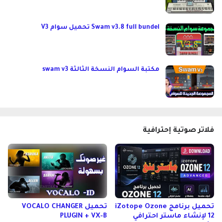
Swam v3.8 full bundel تحميل سوام V3
مكتبة السوام النسخة الثالثة swam v3
فلاتر صوتية إحترافية
تحميل برنامج iZotope Ozone
تحميل VOCALO CHANGER
12 لإنشاء ماستر احترافي
PLUGIN + VX-B