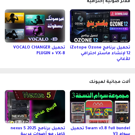
فلاتر صوتية إحترافية
تحميل برنامج iZotope Ozone
تحميل VOCALO CHANGER
12 لإنشاء ماستر احترافي
PLUGIN + VX-B
للأغاني
ألات مجانية لعيونك
Swam v3.8 full bundel تحميل
تحميل برنامج nexus 5 2025
سوام V3
كامل مع أصوات عربية