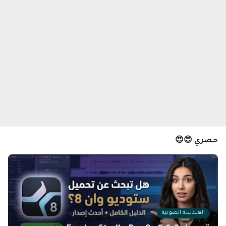
حصري 😍😍
الهندسة الصوتية