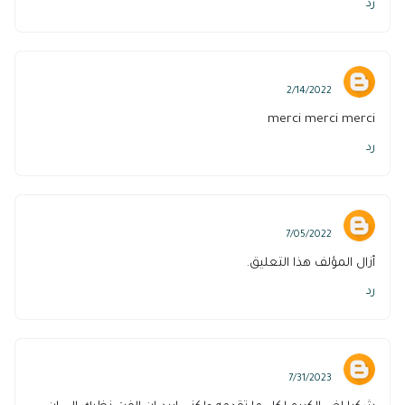
رد
anis
2/14/2022
merci merci merci
رد
Alaa Komber
7/05/2022
أزال المؤلف هذا التعليق.
رد
wkk
7/31/2023