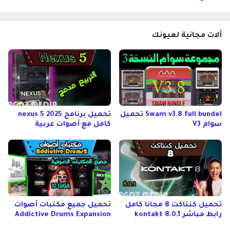
ألات مجانية لعيونك
Swam v3.8 full bundel تحميل
تحميل برنامج nexus 5 2025
سوام V3
كامل مع أصوات عربية
تحميل كنتاكت 8 مجانا كامل
تحميل جميع مكتبات أصوات
رابط مباشر kontakt 8.0.1
Addictive Drums Expansion