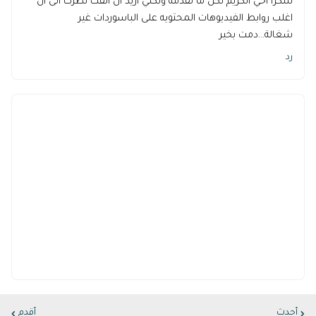
شكرا اخي الكريم لكل ما تقدمه ولكني اريد ان الفت نظرك الى ان
اغلب روابط الفيديوهات المحتويه على الباسوردات غير
شغالة...دمت بخير
رد
أحدث
أقدم