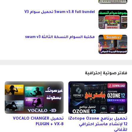
Swam v3.8 full bundel تحميل سوام V3
مكتبة السوام النسخة الثالثة swam v3
فلاتر صوتية إحترافية
تحميل برنامج iZotope Ozone
تحميل VOCALO CHANGER
12 لإنشاء ماستر احترافي
PLUGIN + VX-B
للأغاني