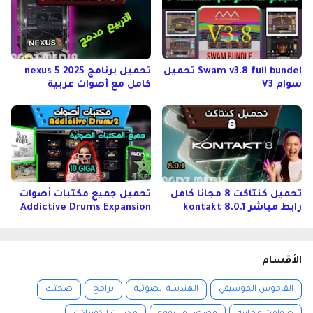
Swam v3.8 full bundel تحميل
تحميل برنامج nexus 5 2025
سوام V3
كامل مع أصوات عربية
تحميل كنتاكت 8 مجانا كامل
تحميل جميع مكتبات أصوات
رابط مباشر kontakt 8.0.1
Addictive Drums Expansion
الأقسام
القاموس الموسيقي
الهندسة الصوتية
برامج
صحتك