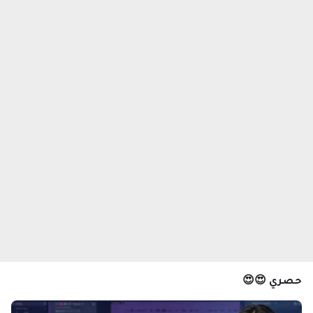
حصري 😍😍