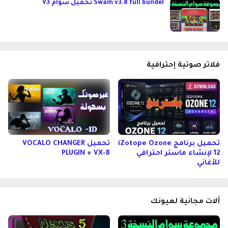
Swam v3.8 full bundel تحميل سوام V3
فلاتر صوتية إحترافية
تحميل برنامج iZotope Ozone
تحميل VOCALO CHANGER
12 لإنشاء ماستر احترافي
PLUGIN + VX-B
للأغاني
ألات مجانية لعيونك