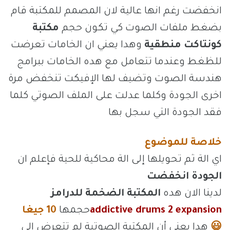
انخفضت رغم انها عالية لان المصمم للمكتبة قام
بضغط ملفات الصوت كي تكون حجم
مكتبة
كونتاكت منطقية
وهدا يعني ان الخامات تعرضت
للظغط وعندما تتعامل مع هده الخامات ببرامج
هندسة الصوت وتضيف لها الإفيكت تنخفض مرة
اخرى الجودة وكلما عدلت على الملف الصوتي كلما
فقد الجودة التي سجل بها
خلاصة للموضوع
اي الة ثم تحويلها إلى الة محاكية للحية فإعلم ان
الجودة انخفضت
لدينا الان هده
المكتبة الضخمة للدرامز
expansion
addictive drums 2
حجمها
10 جيغا
😃
هدا يعني أن المكتبة الصوتية لم تتعرض الى