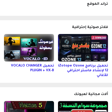
تراند الموقع
فلاتر صوتية إحترافية
تحميل برنامج iZotope Ozone
تحميل VOCALO CHANGER
12 لإنشاء ماستر احترافي
PLUGIN + VX-B
للأغاني
ألات مجانية لعيونك