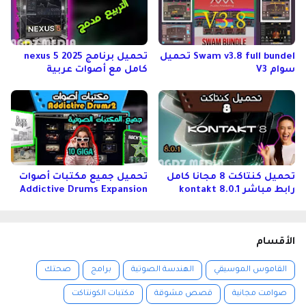
Swam v3.8 full bundel تحميل
تحميل برنامج nexus 5 2025
سوام V3
كامل مع أصوات عربية
تحميل كنتاكت 8 مجانا كامل
تحميل جميع مكتبات أصوات
رابط مباشر kontakt 8.0.1
Addictive Drums Expansion
الأقسام
القاموس الموسيقي
الهندسة الصوتية
برامج
صحتك
صوامت مجانية
قصص مشوقة
مكتبات الكونتاكت